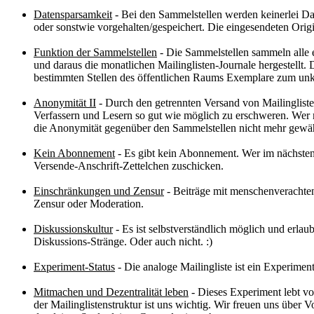
Datensparsamkeit
- Bei den Sammelstellen werden keinerlei Da
oder sonstwie vorgehalten/gespeichert. Die eingesendeten Origi
Funktion der Sammelstellen
- Die Sammelstellen sammeln alle e
und daraus die monatlichen Mailinglisten-Journale hergestellt.
bestimmten Stellen des öffentlichen Raums Exemplare zum unk
Anonymität II
- Durch den getrennten Versand von Mailingliste
Verfassern und Lesern so gut wie möglich zu erschweren. Wer m
die Anonymität gegenüber den Sammelstellen nicht mehr gewährl
Kein Abonnement
- Es gibt kein Abonnement. Wer im nächsten
Versende-Anschrift-Zettelchen zuschicken.
Einschränkungen und Zensur
- Beiträge mit menschenverachten
Zensur oder Moderation.
Diskussionskultur
- Es ist selbstverständlich möglich und erlau
Diskussions-Stränge. Oder auch nicht. :)
Experiment-Status
- Die analoge Mailingliste ist ein Experimen
Mitmachen und Dezentralität leben
- Dieses Experiment lebt v
der Mailinglistenstruktur ist uns wichtig. Wir freuen uns über