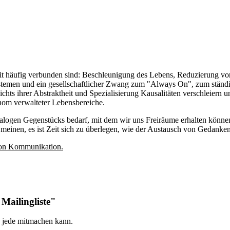
Damit häufig verbunden sind: Beschleunigung des Lebens, Reduzierung v
emen und ein gesellschaftlicher Zwang zum "Always On", zum ständige
chts ihrer Abstraktheit und Spezialisierung Kausalitäten verschleiern 
onom verwalteter Lebensbereiche.
analogen Gegenstücks bedarf, mit dem wir uns Freiräume erhalten könne
ir meinen, es ist Zeit sich zu überlegen, wie der Austausch von Geda
von Kommunikation.
Mailingliste"
d jede mitmachen kann.