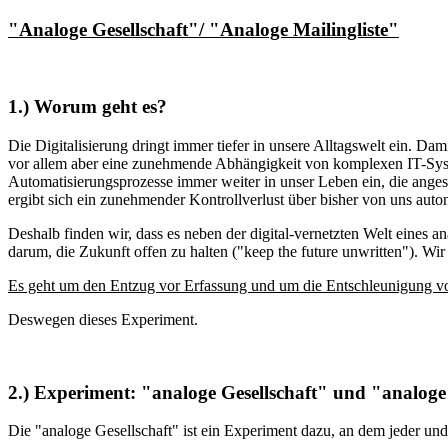
"Analoge Gesellschaft"/ "Analoge Mailingliste"
1.) Worum geht es?
Die Digitalisierung dringt immer tiefer in unsere Alltagswelt ein. 
vor allem aber eine zunehmende Abhängigkeit von komplexen IT-Syst
Automatisierungsprozesse immer weiter in unser Leben ein, die angesi
ergibt sich ein zunehmender Kontrollverlust über bisher von uns aut
Deshalb finden wir, dass es neben der digital-vernetzten Welt eines 
darum, die Zukunft offen zu halten ("keep the future unwritten"). W
Es geht um den Entzug vor Erfassung und um die Entschleunigung 
Deswegen dieses Experiment.
2.) Experiment: "analoge Gesellschaft" und "analoge 
Die "analoge Gesellschaft" ist ein Experiment dazu, an dem jeder un