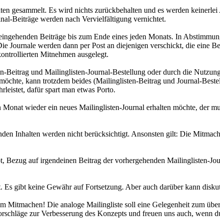
ten gesammelt. Es wird nichts zurückbehalten und es werden keinerlei 
nal-Beiträge werden nach Vervielfältigung vernichtet.
ingehenden Beiträge bis zum Ende eines jeden Monats. In Abstimmung a
 Die Journale werden dann per Post an diejenigen verschickt, die eine 
ontrollierten Mitnehmen ausgelegt.
n-Beitrag und Mailinglisten-Journal-Bestellung oder durch die Nutzun
öchte, kann trotzdem beides (Mailinglisten-Beitrag und Journal-Beste
eistet, dafür spart man etwas Porto.
 Monat wieder ein neues Mailinglisten-Journal erhalten möchte, der 
den Inhalten werden nicht berücksichtigt. Ansonsten gilt: Die Mitmach
bt, Bezug auf irgendeinen Beitrag der vorhergehenden Mailinglisten-Jou
t. Es gibt keine Gewähr auf Fortsetzung. Aber auch darüber kann diskut
om Mitmachen! Die analoge Mailingliste soll eine Gelegenheit zum üb
 Vorschläge zur Verbesserung des Konzepts und freuen uns auch, wenn du 